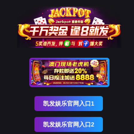
凯发娱乐官网入口1
凯发娱乐官网入口2